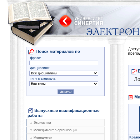
Досту
Поиск материалов по
препо
фразе:
дисциплине:
типу материала:
Ло
Ме
Выпускные квалификационные
работы
Экономика
Менеджмент в организации
Кратк
Менеджмент