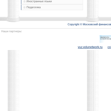
Иностранные языки
Педагогика
Copyright © Московский финансо
Наши партнеры:
vuz.edunetwork.ru
co