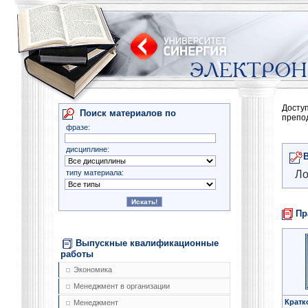
Досту
Поиск материалов по
препо
фразе:
дисциплине:
типу материала:
Ло
Пр
Выпускные квалификационные
работы
Экономика
Менеджмент в организации
Кратк
Менеджмент