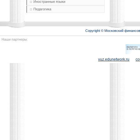
Иностранные языки
Педагогика
Copyright © Московский финансо
Наши партнеры:
vuz.edunetwork.ru
co