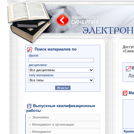
Досту
Поиск материалов по
«Сине
фразе:
дисциплине:
типу материала:
Ло
Ме
Выпускные квалификационные
работы
Экономика
Менеджмент в организации
Кратк
Менеджмент