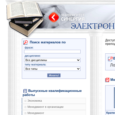
Досту
Поиск материалов по
препо
фразе:
дисциплине:
типу материала:
Ло
Ме
Выпускные квалификационные
работы
Экономика
Менеджмент в организации
Кратк
Менеджмент