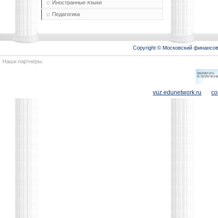
Иностранные языки
Педагогика
Copyright © Московский финансо
Наши партнеры:
vuz.edunetwork.ru
co