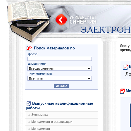
Досту
Поиск материалов по
препо
фразе:
дисциплине:
типу материала:
Ло
Ме
Выпускные квалификационные
работы
Экономика
Менеджмент в организации
Менеджмент