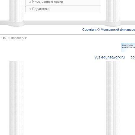
Иностранные языки
Педагогика
Copyright © Московский финансо
Наши партнеры:
vuz.edunetwork.ru
co