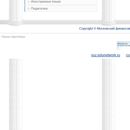
Иностранные языки
Педагогика
Copyright © Московский финансо
Наши партнеры:
vuz.edunetwork.ru
co