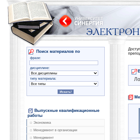
Досту
Поиск материалов по
препо
фразе:
дисциплине:
типу материала:
Ло
Ме
Выпускные квалификационные
работы
Экономика
Менеджмент в организации
Менеджмент