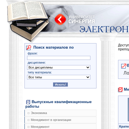
Досту
Поиск материалов по
препо
фразе:
дисциплине:
типу материала:
Ло
Ме
Выпускные квалификационные
работы
Экономика
Менеджмент в организации
Кратк
Менеджмент