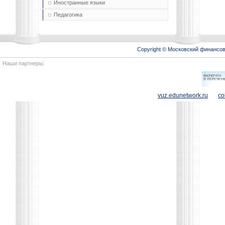
Иностранные языки
Педагогика
Copyright © Московский финансо
Наши партнеры:
vuz.edunetwork.ru
co