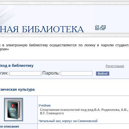
п в электронную библиотеку осуществляется по логину и паролю студен
ргия»
Вход в библиотеку
Регистрация
гин:
Пароль:
зическая культура
Учебник
Спортивная психология/ под ред.В.А. Родионова, А.В.,
В.Г. Сивицкого
Читальный зал, корпус на Семеновской
ое описание