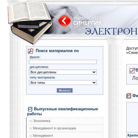
Досту
Поиск материалов по
«Сине
фразе:
дисциплине:
типу материала:
Ло
Фи
Выпускные квалификационные
работы
Экономика
Менеджмент в организации
Кратк
Менеджмент