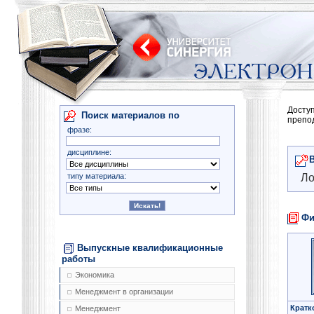
Досту
Поиск материалов по
препо
фразе:
дисциплине:
типу материала:
Ло
Фи
Выпускные квалификационные
работы
Экономика
Менеджмент в организации
Кратк
Менеджмент