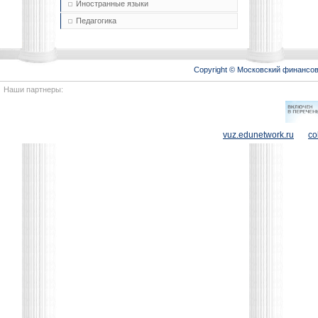
Иностранные языки
Педагогика
Copyright © Московский финансо
Наши партнеры:
vuz.edunetwork.ru
co