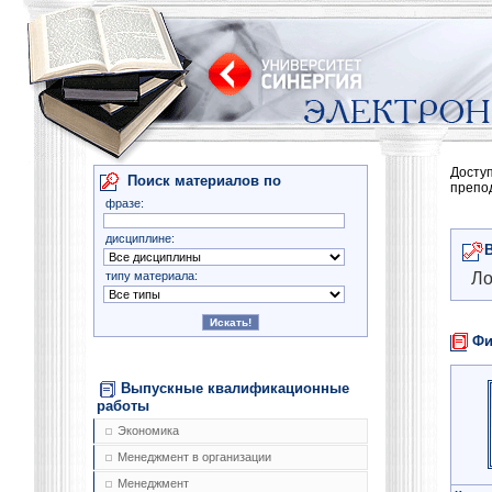
Досту
Поиск материалов по
препо
фразе:
дисциплине:
типу материала:
Ло
Фи
Выпускные квалификационные
работы
Экономика
Менеджмент в организации
Менеджмент