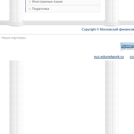
Иностранные языки
Педагогика
Copyright © Московский финансо
Наши партнеры:
vuz.edunetwork.ru
co