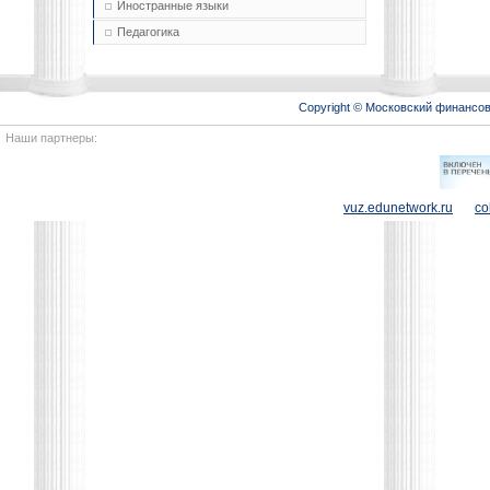
Иностранные языки
Педагогика
Copyright © Московский финансо
Наши партнеры:
vuz.edunetwork.ru
co