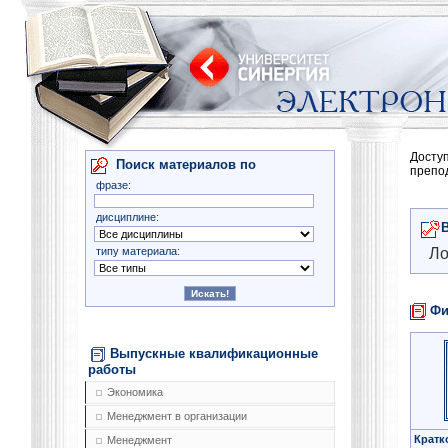
Досту
Поиск материалов по
препо
фразе:
дисциплине:
типу материала:
Ло
Фи
Выпускные квалификационные
работы
Экономика
Менеджмент в организации
Кратк
Менеджмент