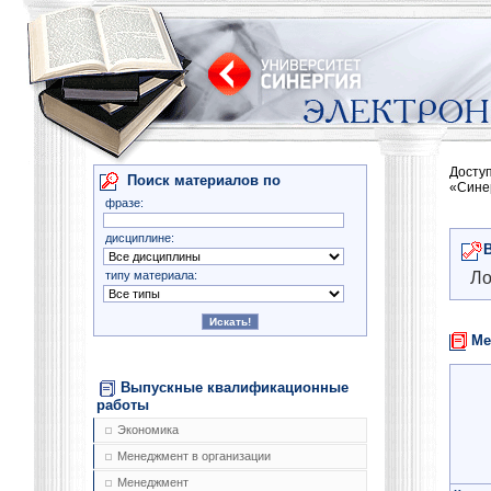
Досту
Поиск материалов по
«Сине
фразе:
дисциплине:
типу материала:
Ло
Ме
Выпускные квалификационные
работы
Экономика
Менеджмент в организации
Менеджмент