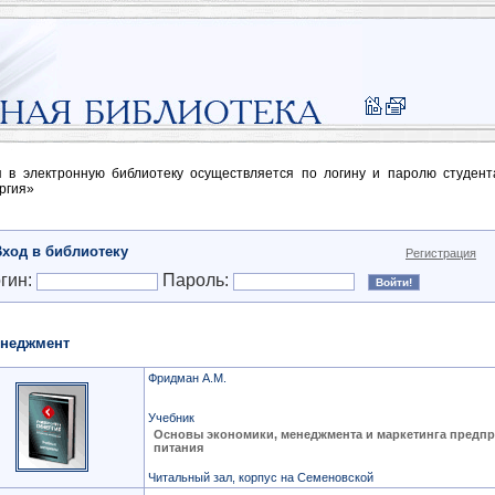
п в электронную библиотеку осуществляется по логину и паролю студен
ргия»
Вход в библиотеку
Регистрация
гин:
Пароль:
неджмент
Фридман А.М.
Учебник
Основы экономики, менеджмента и маркетинга предпр
питания
Читальный зал, корпус на Семеновской