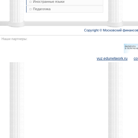
Иностранные языки
Педагогика
Copyright © Московский финансо
Наши партнеры:
vuz.edunetwork.ru
co