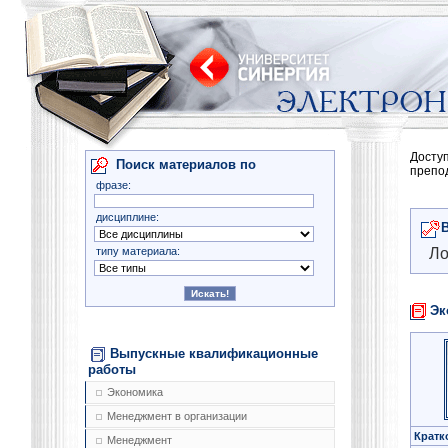
Досту
Поиск материалов по
препо
фразе:
дисциплине:
типу материала:
Ло
Эк
Выпускные квалификационные
работы
Экономика
Менеджмент в организации
Кратк
Менеджмент