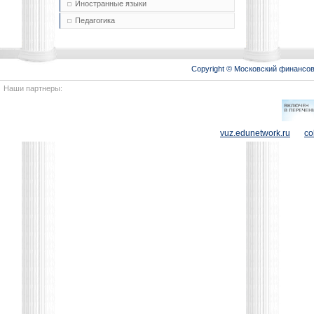
Иностранные языки
Педагогика
Copyright © Московский финансо
Наши партнеры:
vuz.edunetwork.ru
co