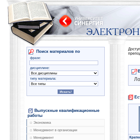
Досту
Поиск материалов по
препо
фразе:
дисциплине:
типу материала:
Ло
Ес
Выпускные квалификационные
работы
Экономика
Менеджмент в организации
Кратк
Менеджмент