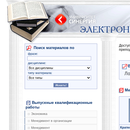
Досту
Поиск материалов по
препо
фразе:
дисциплине:
типу материала:
Ло
Ме
Выпускные квалификационные
работы
Экономика
Менеджмент в организации
Кратк
Менеджмент