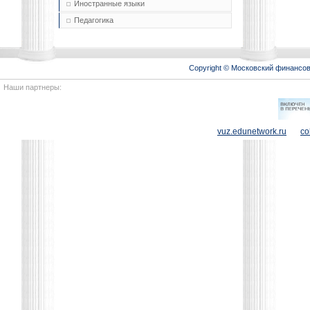
Иностранные языки
Педагогика
Copyright © Московский финансо
Наши партнеры:
vuz.edunetwork.ru
co