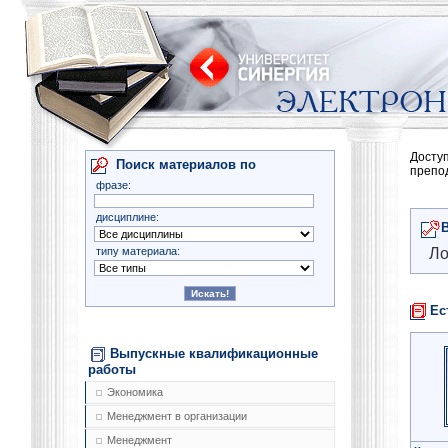
Досту
Поиск материалов по
препо
фразе:
дисциплине:
типу материала:
Ло
Ес
Выпускные квалификационные
работы
Экономика
Менеджмент в организации
Менеджмент