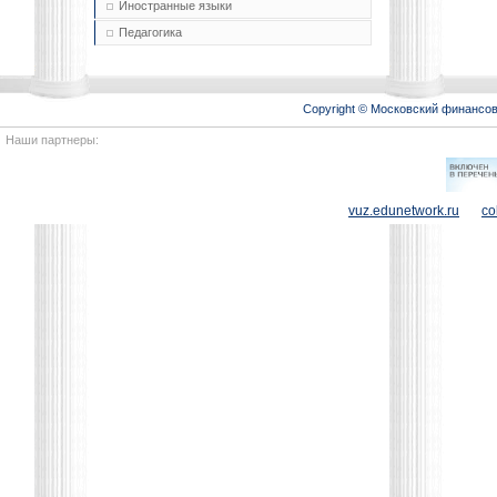
Иностранные языки
Педагогика
Copyright © Московский финансо
Наши партнеры:
vuz.edunetwork.ru
co