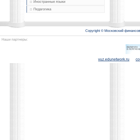
Иностранные языки
Педагогика
Copyright © Московский финансо
Наши партнеры:
vuz.edunetwork.ru
co