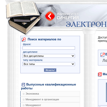
Досту
Поиск материалов по
препо
фразе:
дисциплине:
типу материала:
Ло
Ме
Выпускные квалификационные
работы
Экономика
Менеджмент в организации
Менеджмент