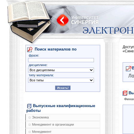
Досту
Поиск материалов по
«Сине
фразе:
дисциплине:
типу материала:
Ло
Вы
Финан
Выпускные квалификационные
работы
Экономика
Менеджмент в организации
Менеджмент