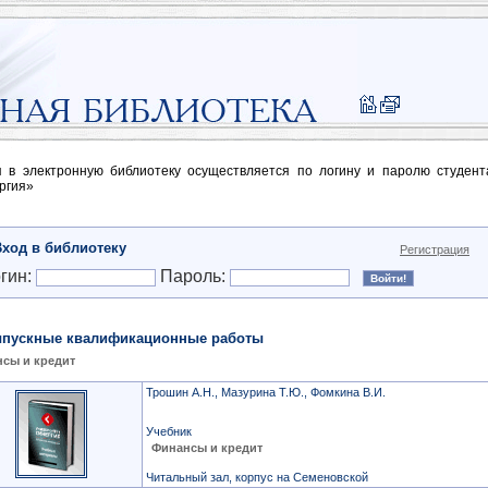
п в электронную библиотеку осуществляется по логину и паролю студен
ргия»
Вход в библиотеку
Регистрация
гин:
Пароль:
пускные квалификационные работы
сы и кредит
Трошин А.Н., Мазурина Т.Ю., Фомкина В.И.
Учебник
Финансы и кредит
Читальный зал, корпус на Семеновской