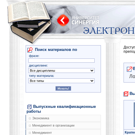
Досту
Поиск материалов по
препо
фразе:
дисциплине:
типу материала:
Ло
Вы
Выпускные квалификационные
работы
Экономика
Менеджмент в организации
Кратк
Менеджмент