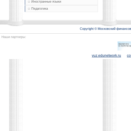
Иностранные языки
Педагогика
Copyright © Московский финансо
Наши партнеры:
vuz.edunetwork.ru
co