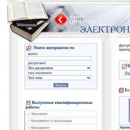
Досту
Поиск материалов по
препо
фразе:
дисциплине:
типу материала:
Ло
Ес
Выпускные квалификационные
работы
Экономика
Менеджмент в организации
Кратк
Менеджмент