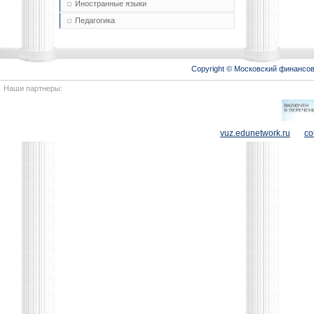
Иностранные языки
Педагогика
Copyright © Московский финансо
Наши партнеры:
vuz.edunetwork.ru
co