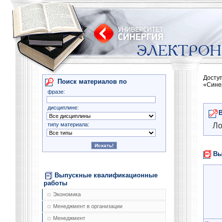
Досту
Поиск материалов по
«Сине
фразе:
дисциплине:
типу материала:
Ло
Вы
Выпускные квалификационные
работы
Экономика
Менеджмент в организации
Менеджмент