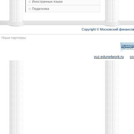
Иностранные языки
Педагогика
Copyright © Московский финансо
Наши партнеры:
vuz.edunetwork.ru
co