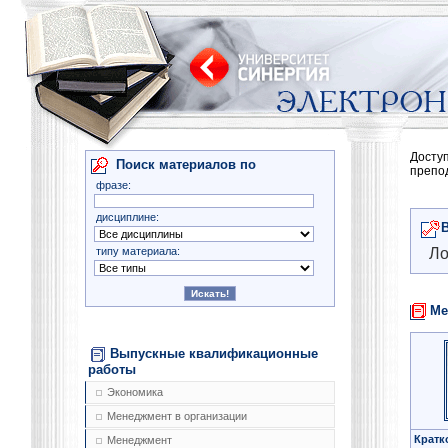
Досту
Поиск материалов по
препо
фразе:
дисциплине:
типу материала:
Ло
Ме
Выпускные квалификационные
работы
Экономика
Менеджмент в организации
Кратк
Менеджмент