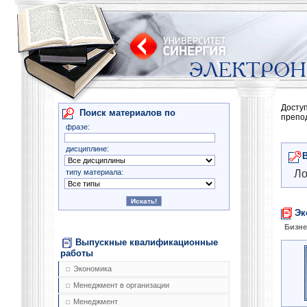
Досту
Поиск материалов по
препо
фразе:
дисциплине:
типу материала:
Ло
Эк
Бизне
Выпускные квалификационные
работы
Экономика
Менеджмент в организации
Менеджмент