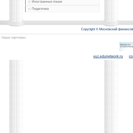
Иностранные языки
Педагогика
Copyright © Московский финансо
Наши партнеры:
vuz.edunetwork.ru
co