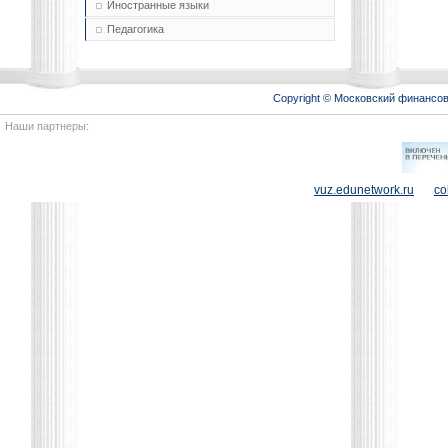
Иностранные языки
Педагогика
Copyright © Московский финансо
Наши партнеры:
vuz.edunetwork.ru
co