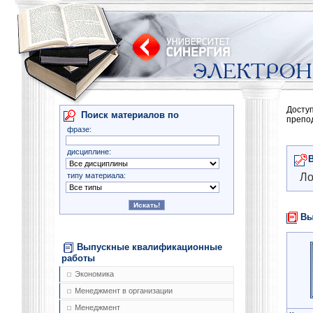
Досту
Поиск материалов по
препо
фразе:
дисциплине:
типу материала:
Ло
Вы
Выпускные квалификационные
работы
Экономика
Менеджмент в организации
Менеджмент