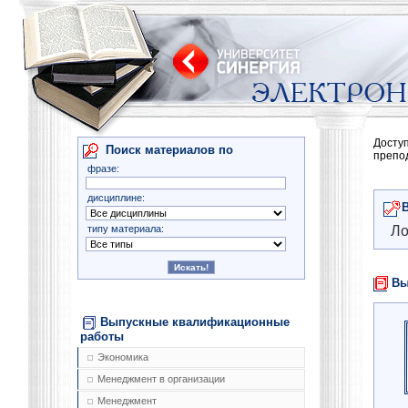
Досту
Поиск материалов по
препо
фразе:
дисциплине:
типу материала:
Ло
Вы
Выпускные квалификационные
работы
Экономика
Менеджмент в организации
Менеджмент