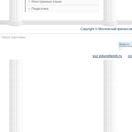
Иностранные языки
Педагогика
Copyright © Московский финансо
Наши партнеры:
vuz.edunetwork.ru
co