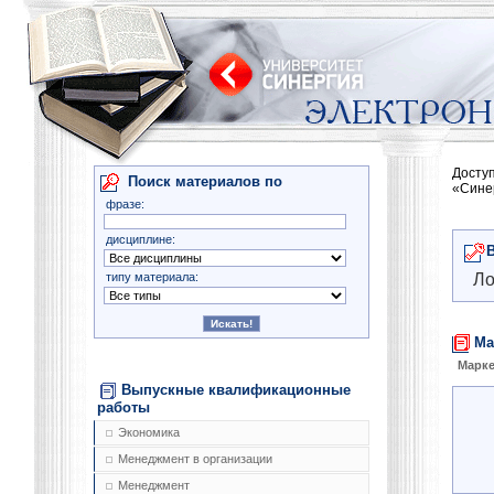
Досту
Поиск материалов по
«Сине
фразе:
дисциплине:
типу материала:
Ло
Ма
Марке
Выпускные квалификационные
работы
Экономика
Менеджмент в организации
Менеджмент