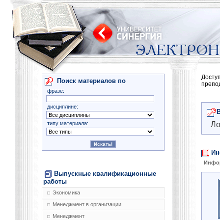
Досту
Поиск материалов по
препо
фразе:
дисциплине:
типу материала:
Ло
Ин
Инфо
Выпускные квалификационные
работы
Экономика
Менеджмент в организации
Менеджмент