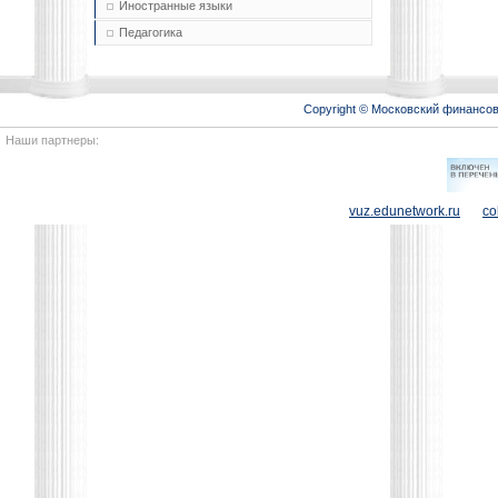
Иностранные языки
Педагогика
Copyright © Московский финансо
Наши партнеры:
vuz.edunetwork.ru
co