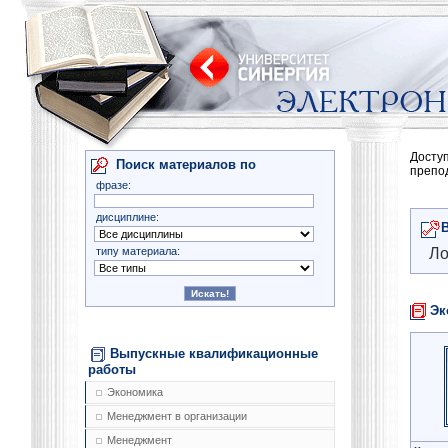
Досту
Поиск материалов по
препо
фразе:
дисциплине:
типу материала:
Ло
Эк
Выпускные квалификационные
работы
Экономика
Менеджмент в организации
Менеджмент