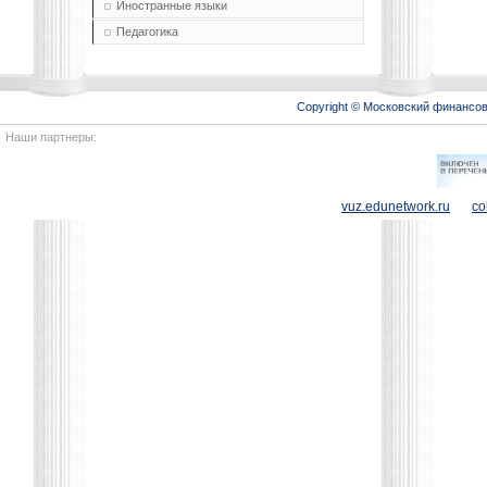
Иностранные языки
Педагогика
Copyright © Московский финансо
Наши партнеры:
vuz.edunetwork.ru
co