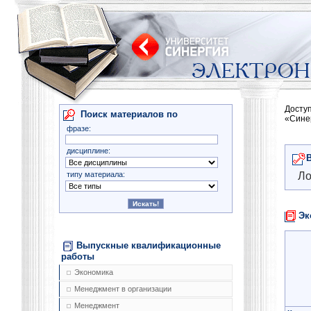
Досту
Поиск материалов по
«Сине
фразе:
дисциплине:
типу материала:
Ло
Эк
Выпускные квалификационные
работы
Экономика
Менеджмент в организации
Менеджмент