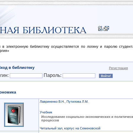
п в электронную библиотеку осуществляется по логину и паролю студен
ргия»
Вход в библиотеку
Регистрация
гин:
Пароль:
ономика
Лавриненко В.Н., Путилова Л.М.
Учебник
Исследование социально-экономических и политичес
процессов
Читальный зал, корпус на Семеновской