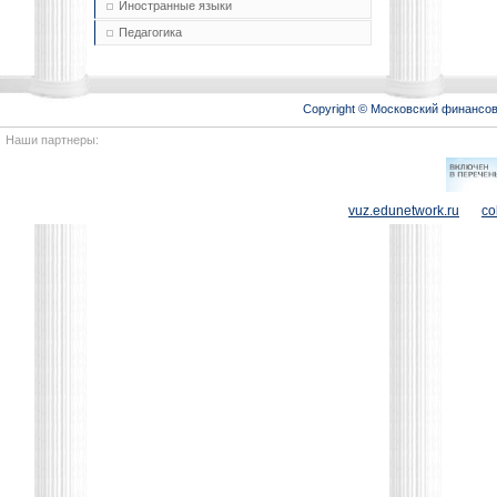
Иностранные языки
Педагогика
Copyright © Московский финансо
Наши партнеры:
vuz.edunetwork.ru
co