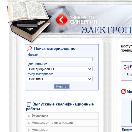
Досту
Поиск материалов по
препо
фразе:
дисциплине:
типу материала:
Ло
Ме
Выпускные квалификационные
работы
Экономика
Менеджмент в организации
Кратк
Менеджмент