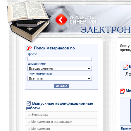
Досту
Поиск материалов по
препо
фразе:
дисциплине:
типу материала:
Ло
Ме
Выпускные квалификационные
работы
Экономика
Менеджмент в организации
Кратк
Менеджмент