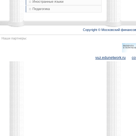
Иностранные языки
Педагогика
Copyright © Московский финансо
Наши партнеры:
vuz.edunetwork.ru
co