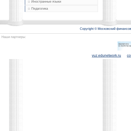
Иностранные языки
Педагогика
Copyright © Московский финансо
Наши партнеры:
vuz.edunetwork.ru
co