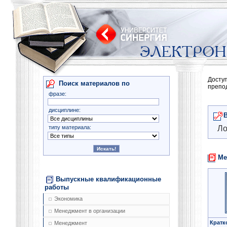
Досту
Поиск материалов по
препо
фразе:
дисциплине:
типу материала:
Ло
Ме
Выпускные квалификационные
работы
Экономика
Менеджмент в организации
Кратк
Менеджмент