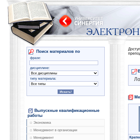
Досту
Поиск материалов по
препо
фразе:
дисциплине:
типу материала:
Ло
Ме
Выпускные квалификационные
работы
Экономика
Менеджмент в организации
Кратк
Менеджмент