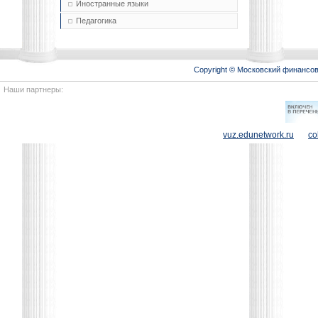
Иностранные языки
Педагогика
Copyright © Московский финансо
Наши партнеры:
vuz.edunetwork.ru
co