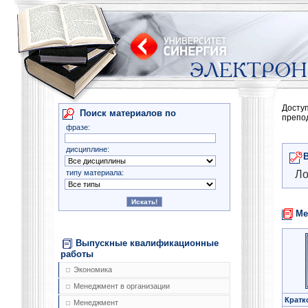
Досту
Поиск материалов по
препо
фразе:
дисциплине:
типу материала:
Ло
Ме
Выпускные квалификационные
работы
Экономика
Менеджмент в организации
Кратк
Менеджмент