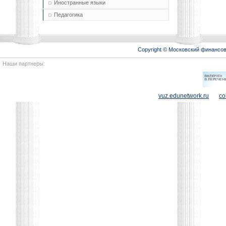
Иностранные языки
Педагогика
Copyright © Московский финансо
Наши партнеры:
vuz.edunetwork.ru
co