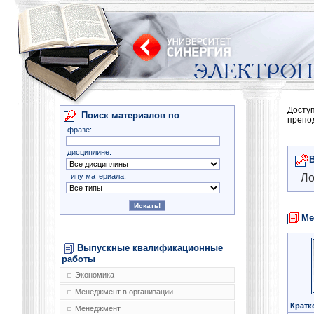
Досту
Поиск материалов по
препо
фразе:
дисциплине:
типу материала:
Ло
Ме
Выпускные квалификационные
работы
Экономика
Менеджмент в организации
Кратк
Менеджмент