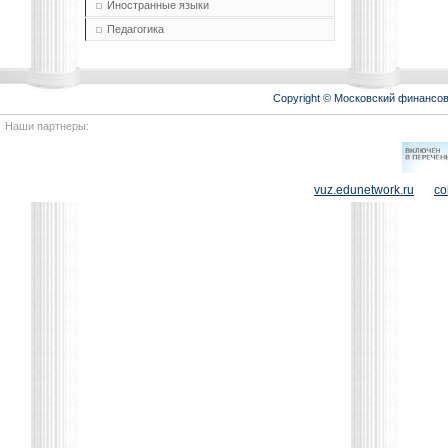
Иностранные языки
Педагогика
Copyright © Московский финансо
Наши партнеры:
vuz.edunetwork.ru
co