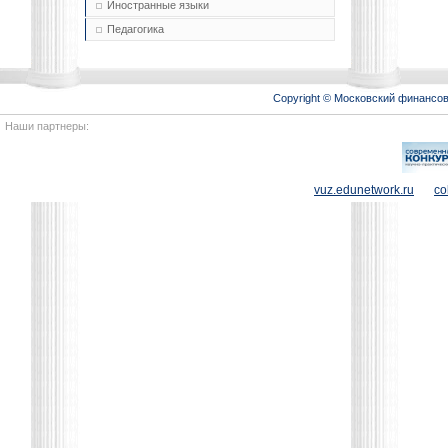
Иностранные языки
Педагогика
Copyright © Московский финансо
Наши партнеры:
vuz.edunetwork.ru
co