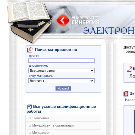
Досту
Поиск материалов по
препо
фразе:
дисциплине:
типу материала:
Ло
Эк
Нало
Выпускные квалификационные
работы
Экономика
Менеджмент в организации
Менеджмент