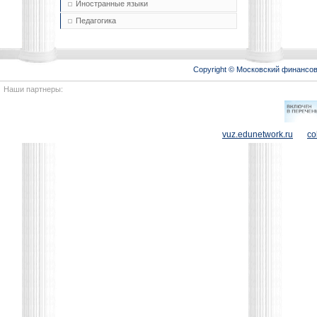
Иностранные языки
Педагогика
Copyright © Московский финансо
Наши партнеры:
vuz.edunetwork.ru
co