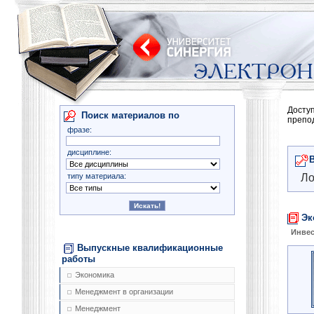
Досту
Поиск материалов по
препо
фразе:
дисциплине:
типу материала:
Ло
Эк
Инве
Выпускные квалификационные
работы
Экономика
Менеджмент в организации
Менеджмент