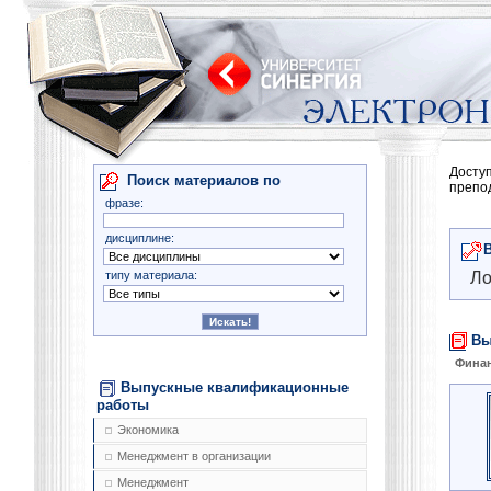
Досту
Поиск материалов по
препо
фразе:
дисциплине:
типу материала:
Ло
Вы
Финан
Выпускные квалификационные
работы
Экономика
Менеджмент в организации
Менеджмент