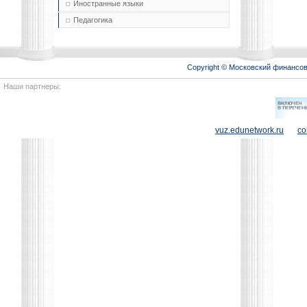
Иностранные языки
Педагогика
Copyright © Московский финансо
Наши партнеры:
vuz.edunetwork.ru
co