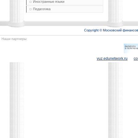
Иностранные языки
Педагогика
Copyright © Московский финансо
Наши партнеры:
vuz.edunetwork.ru
co