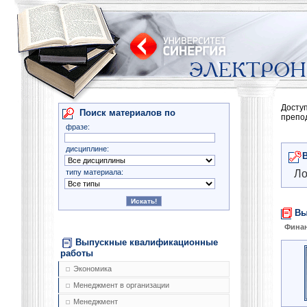
Досту
Поиск материалов по
препо
фразе:
дисциплине:
типу материала:
Ло
Вы
Финан
Выпускные квалификационные
работы
Экономика
Менеджмент в организации
Менеджмент