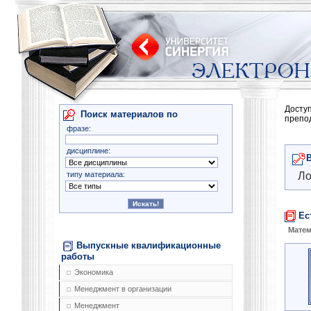
Досту
Поиск материалов по
препо
фразе:
дисциплине:
типу материала:
Ло
Ес
Матем
Выпускные квалификационные
работы
Экономика
Менеджмент в организации
Менеджмент