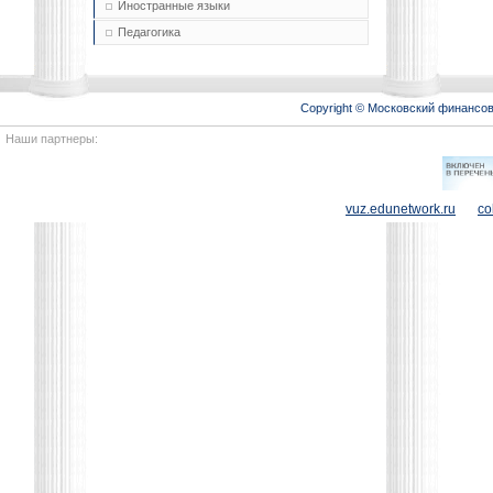
Иностранные языки
Педагогика
Copyright © Московский финансо
Наши партнеры:
vuz.edunetwork.ru
co