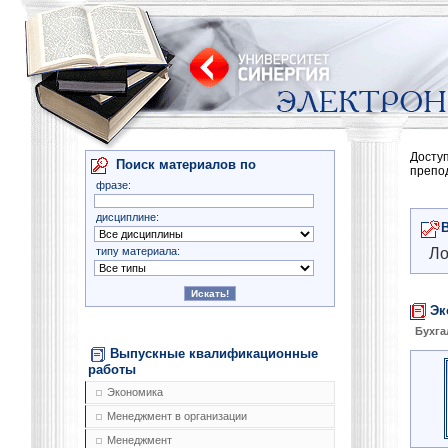
Досту
Поиск материалов по
препо
фразе:
дисциплине:
типу материала:
Ло
Эк
Бухга
Выпускные квалификационные
работы
Экономика
Менеджмент в организации
Менеджмент