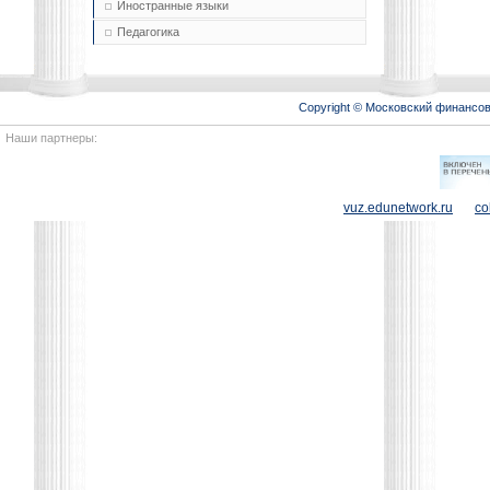
Иностранные языки
Педагогика
Copyright © Московский финансо
Наши партнеры:
vuz.edunetwork.ru
co