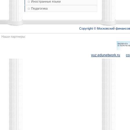
Иностранные языки
Педагогика
Copyright © Московский финансо
Наши партнеры:
vuz.edunetwork.ru
co