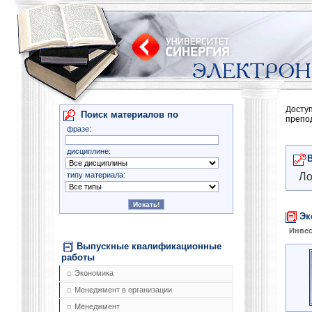
Досту
Поиск материалов по
препо
фразе:
дисциплине:
типу материала:
Ло
Эк
Инве
Выпускные квалификационные
работы
Экономика
Менеджмент в организации
Менеджмент