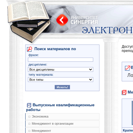
Досту
Поиск материалов по
препо
фразе:
дисциплине:
типу материала:
Ло
Ме
Выпускные квалификационные
работы
Экономика
Менеджмент в организации
Кратк
Менеджмент