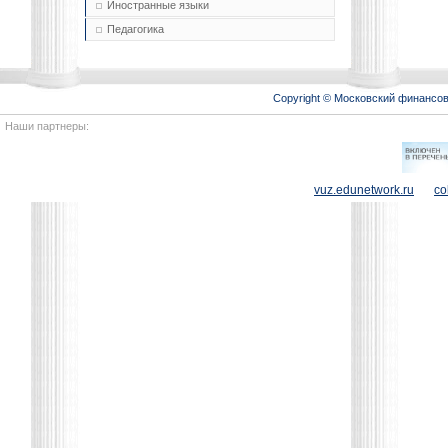
Иностранные языки
Педагогика
Copyright © Московский финансо
Наши партнеры:
vuz.edunetwork.ru
co