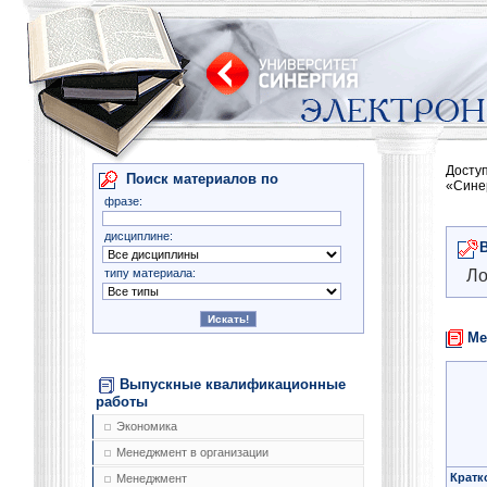
Досту
Поиск материалов по
«Сине
фразе:
дисциплине:
типу материала:
Ло
Ме
Выпускные квалификационные
работы
Экономика
Менеджмент в организации
Кратк
Менеджмент