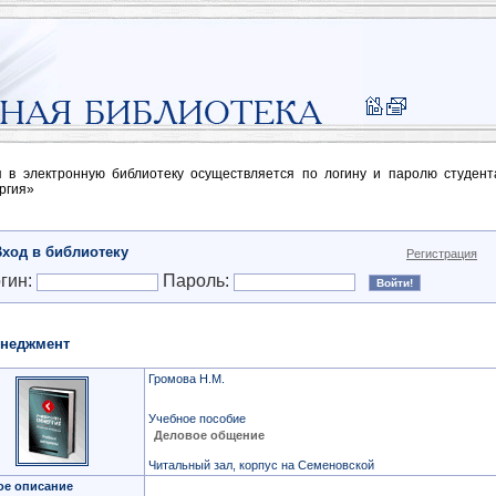
п в электронную библиотеку осуществляется по логину и паролю студен
ргия»
Вход в библиотеку
Регистрация
гин:
Пароль:
неджмент
Громова Н.М.
Учебное пособие
Деловое общение
Читальный зал, корпус на Семеновской
ое описание