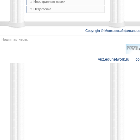
Иностранные языки
Педагогика
Copyright © Московский финансо
Наши партнеры:
vuz.edunetwork.ru
co