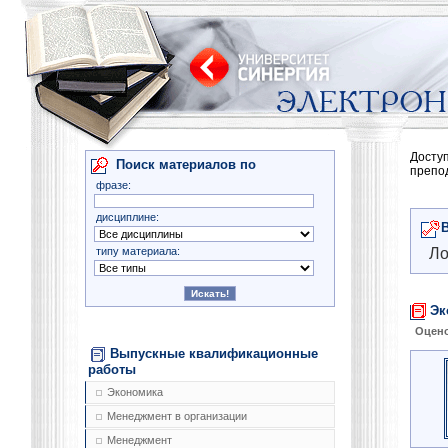
Досту
Поиск материалов по
препо
фразе:
дисциплине:
типу материала:
Ло
Эк
Оцено
Выпускные квалификационные
работы
Экономика
Менеджмент в организации
Менеджмент