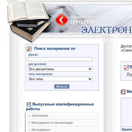
Досту
Поиск материалов по
«Сине
фразе:
дисциплине:
типу материала:
Ло
Ме
Выпускные квалификационные
работы
Экономика
Менеджмент в организации
Кратк
Менеджмент