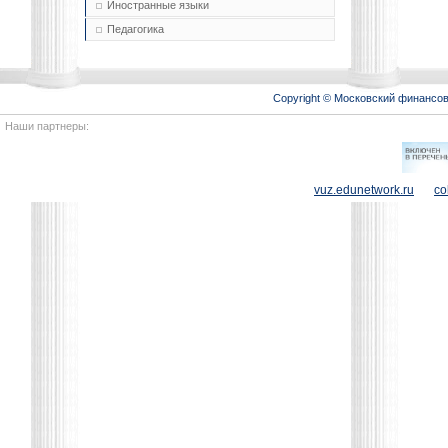
Иностранные языки
Педагогика
Copyright © Московский финансо
Наши партнеры:
vuz.edunetwork.ru
co