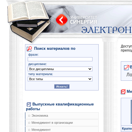
Досту
Поиск материалов по
препо
фразе:
дисциплине:
типу материала:
Ло
Ме
Выпускные квалификационные
работы
Экономика
Менеджмент в организации
Кратк
Менеджмент