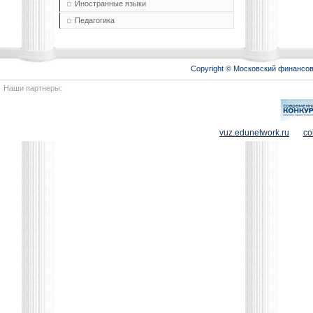
Иностранные языки
Педагогика
Copyright © Московский финансо
Наши партнеры:
vuz.edunetwork.ru
co