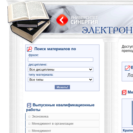
Досту
Поиск материалов по
препо
фразе:
дисциплине:
типу материала:
Ло
Ме
Выпускные квалификационные
работы
Экономика
Менеджмент в организации
Кратк
Менеджмент