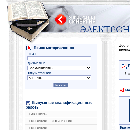
Досту
Поиск материалов по
препо
фразе:
дисциплине:
типу материала:
Ло
Ме
Выпускные квалификационные
работы
Экономика
Менеджмент в организации
Кратк
Менеджмент