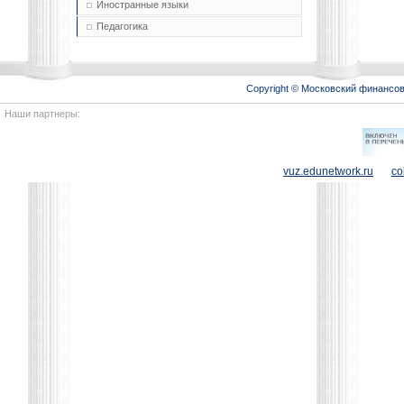
Иностранные языки
Педагогика
Copyright © Московский финансо
Наши партнеры:
vuz.edunetwork.ru
co