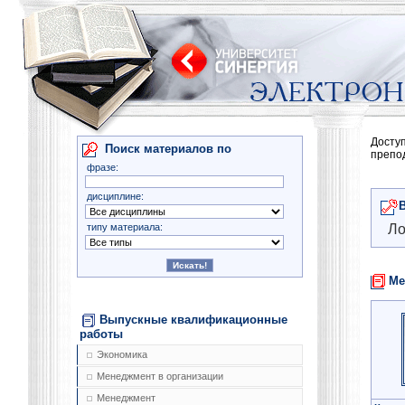
Досту
Поиск материалов по
препо
фразе:
дисциплине:
типу материала:
Ло
Ме
Выпускные квалификационные
работы
Экономика
Менеджмент в организации
Менеджмент