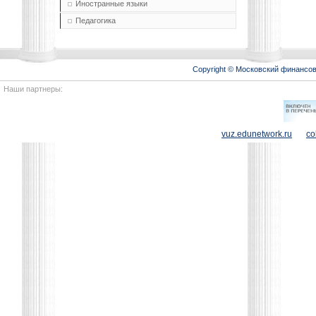
Иностранные языки
Педагогика
Copyright © Московский финансо
Наши партнеры:
vuz.edunetwork.ru
co